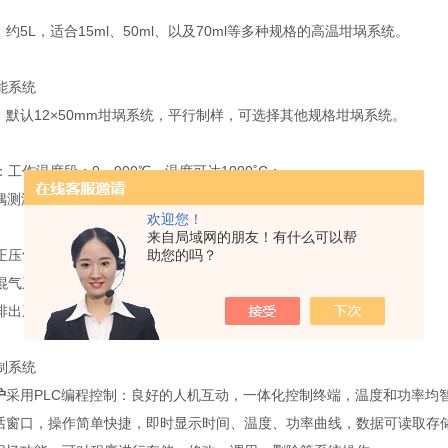
：约5L，适合15ml、50ml、以及70ml等多种规格的高温坩埚系统。
能系统
统：默认12×50mm坩埚系统，平行制样，可选择其他规格坩埚系统。
：
工作温度段：0～900℃，温度可达1000˚C；
偶测温方式；
欢迎您！
：
来自局域网的朋友！有什么可以帮
正压气氛系统，进出气可控。
助您的吗？
混气系统（根据工艺选配）。
排出系统，预留尾气净化装置接口。
制系统
炉
采用PLC编程控制：良好的人机互动，一体化控制终端，温度和功率均
对话窗口，操作简单快捷，即时显示时间、温度、功率曲线，数据可读取存