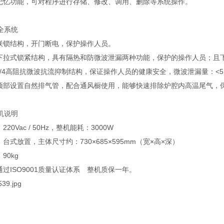
序记忆功能，可对程序进行存储、修改、调用、删除等系统操作。
全系统
重联锁结构，开门断电，保护操作人员。
用下拉式锁紧结构，具有隔热和防微波泄漏两种功能，保护的操作人员；且
λ/4高阻抗微波抗流抑制结构，保证操作人员的健康安全，微波泄漏量：<5m
置顶部设置自然排气管，配合通风橱使用，能够快速排除炉腔内高温尾气，
机说明
220Vac / 50Hz，整机能耗：3000W
：台式放置，主体尺寸约：730×685×595mm（宽×高×深）
90kg
通过ISO9001质量认证体系 整机质保一年。