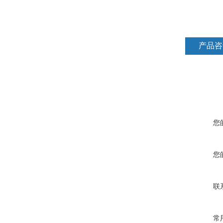
产品咨
您
您
联
常