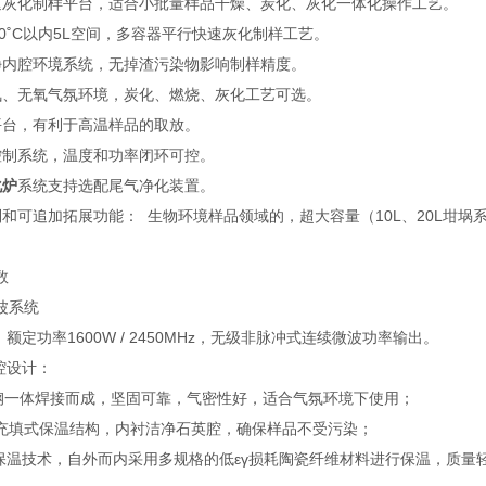
速灰化制样平台，适合小批量样品干燥、炭化、灰化一体化操作工艺。
00˚C以内5L空间，多容器平行快速灰化制样工艺。
净内腔环境系统，无掉渣污染物影响制样精度。
氧、无氧气氛环境，炭化、燃烧、灰化工艺可选。
平台，有利于高温样品的取放。
控制系统，温度和功率闭环可控。
化炉
系统支持选配尾气净化装置。
制和可追加拓展功能： 生物环境样品领域的，超大容量（10L、20L坩埚
数
波系统
：额定功率1600W / 2450MHz，无级非脉冲式连续微波功率输出。
腔设计：
锈钢一体焊接而成，坚固可靠，气密性好，适合气氛环境下使用；
充填式保温结构，内衬洁净石英腔，确保样品不受污染；
保温技术，自外而内采用多规格的低εγ损耗陶瓷纤维材料进行保温，质量轻，