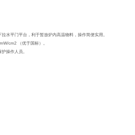
下拉水平门平台，利于暂放炉内高温物料，操作简便实用。
W/cm2 （优于国标）。
保护操作人员。