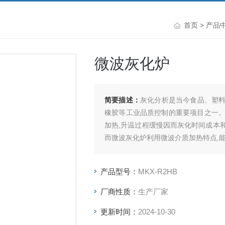
首页
>
产品
微波灰化炉
简要描述：
灰化分析是当今食品、塑
橡胶等工业品质控制的重要项目之一。
加热,升温过程缓慢因而灰化时间成本
而微波灰化炉利用微波介质加热特点,
不依赖于介质可以在真空,保护气氛,贫
产品型号：
MKX-R2HB
厂商性质：
生产厂家
更新时间：
2024-10-30