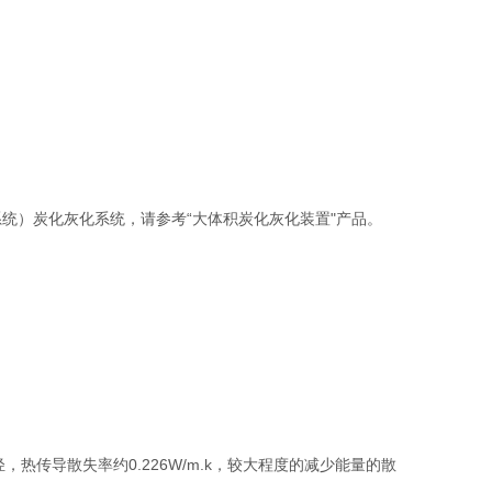
系统）炭化灰化系统，请参考“大体积炭化灰化装置"产品。
热传导散失率约0.226W/m.k，较大程度的减少能量的散