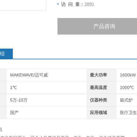
访 问 量：
2891
产品咨询
绍
MAKEWAVE/迈可威
最大功率
1600kW
1℃
最高温度
1000℃
5万-10万
仪器种类
箱式炉
国产
应用领域
医疗卫生
点