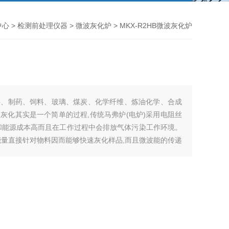
中心
>
检测前处理仪器
>
微波灰化炉
> MKX-R2HB微波灰化炉
料、制药、饲料、玻璃、煤炭、化学纤维、炼油化学、合成
灰化其实是一个简单的过程,传统马弗炉(电炉)采用电阻丝
和能源成本高而且在工作过程中会排放气体污染工作环境。
能量直接针对物料因而能够快速灰化样品,而且微波能的传递
氧,富氧的环境高效的工作。