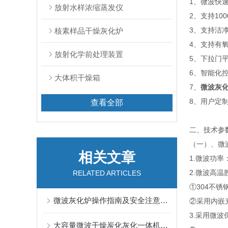
1、微波快
放射水样浓缩蒸发仪
2、支持10
3、支持洁
核素样品干燥灰化炉
4、支持有
放射化学前处理装置
5、下拉门
6、智能化
大体积干燥箱
7、
微波灰
8、用户定
查看全部
二、技术参
（一）、微
相关文章
1.微波功率
2.微波高温
RELATED ARTICLES
①304不
微波灰化炉操作指南及安全注意事项
②采用内嵌
3.采用微波
大容量微波干燥炭化灰化一体机的规范使用步骤