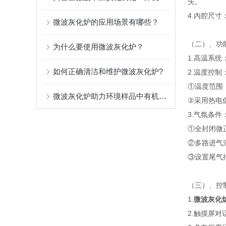
失。
4.内腔尺寸
微波灰化炉的应用场景有哪些？
（二）、功
为什么要使用微波灰化炉？
1.高温系
如何正确清洁和维护微波灰化炉?
2.温度控制
①温度范围：
微波灰化炉助力环境样品中有机物分析的应用
②采用热电
3.气氛条件
①全封闭微
②多路进气
③设置尾气
（三）、控
1.
微波灰化
2.触摸屏