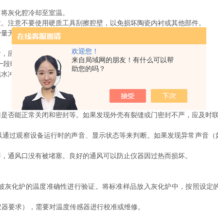
将灰化腔冷却至室温。
。注意不要使用硬质工具刮擦腔壁，以免损坏陶瓷内衬或其他部件。
量无水乙醇的软布轻轻擦拭，然后让其自然风干。
欢迎您！
，应让其冷却至室温。
来自局域网的朋友！有什么可以帮
一段时间（例如几个小时），以去除其中的金属离子和其他杂质。
助您的吗？
水冲洗几遍，以确保没有酸液残留。
否能正常关闭和密封等。如果发现外壳有裂缝或门密封不严，应及时联
过观察设备运行时的声音、显示状态等来判断。如果发现异常声音（
，通风口没有被堵塞。良好的通风可以防止仪器因过热而损坏。
灰化炉的温度准确性进行验证。将标准样品放入灰化炉中，按照设定的
仪器要求），需要对温度传感器进行校准或维修。