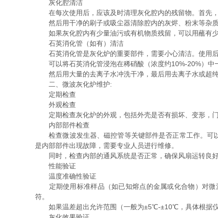
灰化腔清洁
在每次使用后，应该及时清理灰化腔内的残留物。首先，
然后用干净的刷子或吸尘器清除腔内的灰烬、粉末等杂质
如果灰化腔内有少量油污或有机物质残留，可以用蘸有少
石英消化管（如有）清洁
石英消化管是灰化炉的重要部件，需要小心清洁。使用后
可以将石英消化管浸泡在稀硝酸（浓度约10%-20%）中
然后用大量的去离子水冲洗干净，最后用去离子水或超纯
二、微波灰化炉维护:
定期检查
外观检查
定期检查灰化炉的外观，包括外壳是否有损坏、变形，门是
内部部件检查
检查微波发生器、磁控管等关键部件是否正常工作。可以通
是内部部件出现故障，需要专业人员进行维修。
同时，检查内部的通风系统是否正常，确保风扇运转良好
性能验证
温度准确性验证
定期使用标准样品（如已知熔点的金属或化合物）对微波
符。
如果温差超出允许范围（一般为±5℃-±10℃，具体根据
灰化效果验证