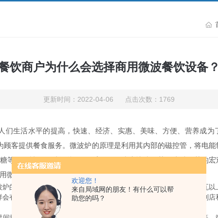
餐饮商户为什么会选择商用微波餐饮设备
更新时间：2022-04-06 点击次数：1769
们生活水平的提高，快速、经济、实惠、美味、方便、营养成为了
顾客提供餐食服务。微波炉的原理是利用其内部的磁控管，将电能转
糖等）即被吸引以每秒24亿5千万次的速度快速震荡，这种震荡的宏
用微波炉呢？
欢迎您！
的功率，家用的一般也就几百瓦功率，而商用的小功率都是一千瓦以
来自局域网的朋友！有什么可以帮
样会有不同的档位进行控制，从而达到加热不同食材的效果。所以便利店
助您的吗？
控制系统、自动报警系统、可选配PLC控制系统、视频监视系统等。