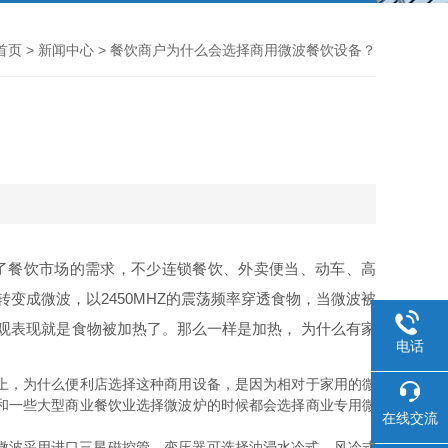
首页
>
新闻中心
> 餐饮商户为什么会选择商用微波餐饮设备？
？
餐饮市场的需求，不少连锁餐饮、外卖便当、动车、高
变成微波，以2450MHZ的震荡频率穿透食物，当微波被
观表现就是食物被加热了。那么一样是加热， 为什么有家
电话
上，为什么便利店选择这种商用设备，是因为相对于家用的微
和一些大型商业餐饮业选择微波炉的时候都会选择商业专用微
在线交流
微波采用进口三星磁控管，变压器可选择油浸水冷式、风冷式