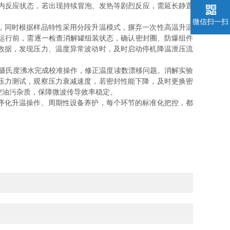
罐内反应状态，若出现持续冒泡、发热等剧烈反应，需延长静置
微信扫一扫
，同时根据样品特性采用分段升温模式，摒弃一次性高温升温
备运行前，需逐一检查消解罐组装状态，确认密封圈、防爆组件
数据，发现压力、温度异常波动时，及时启动停机降温泄压流
摄氏度沸水完成校准操作，修正温度读数漂移问题。消解实验
压力测试，观察压力衰减速度，若密封性能下降，及时更换密
腔油污杂质，保障微波传导效率稳定。
序化升温操作、周期性设备养护，每个环节的标准化把控，都