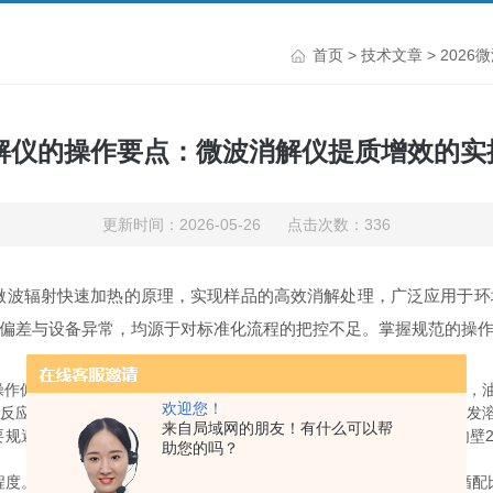
首页
>
技术文章
> 20
消解仪的操作要点：微波消解仪提质增效的
更新时间：2026-05-26 点击次数：336
辐射快速加热的原理，实现样品的高效消解处理，广泛应用于环
偏差与设备异常，均源于对标准化流程的把控不足。掌握规范的操
差的关键环节。固体样品单次称取重量需控制在0.1至0.5克区间，油
欢迎您！
反应剧烈，易出现压力波动、消解不全等问题。对于含有酒精、易挥发溶
来自局域网的朋友！有什么可以帮
要规避样品沾壁问题，取样加酸后，可使用少量去离子水冲洗消解罐内壁2
助您的吗？
。不同样品需匹配对应的酸体系，各类强酸试剂使用时需严格遵循配