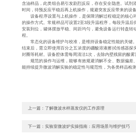
含油样品，此类组合易引发剧烈反应，存在安全隐患。试剂添
时间，待预反应平稳后再上机操作，规避突发反应带来的设
设备程序设置与上机操作，是保障消解过程稳定的核心环节
的操作方式。常规样品可设置2至3段升温程序，每段升温后
安装到位，罐体摆放平稳、间距均匀，避免设备运行转盘转
程。
常态化的设备维护与校准，是维持设备稳定性能的关键。温
结束后，需立即使用百分之五浓度的硼酸溶液擦拭传感器探
封圈等耗材。设备腔体需每周清洁1次，去除内壁残留的酸雾
规范的操作与运维，能够有效规避消解不全、数据偏差、设
能持续提升微波消解实验的稳定性与规范性，为各类样品检
上一篇：
了解微波水样蒸发仪的工作原理
下一篇：
实验室微波炉实操指南：应用场景与维护技巧