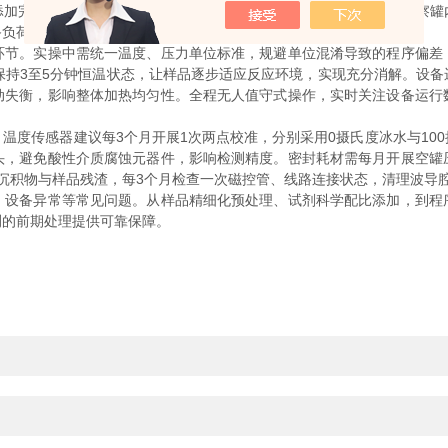
加完成后，样品罐不宜立即放入设备腔体，需静置15至20分钟，观察
备负荷与实验风险。
。实操中需统一温度、压力单位标准，规避单位混淆导致的程序偏差
保持3至5分钟恒温状态，让样品逐步适应反应环境，实现充分消解。设
动失衡，影响整体加热均匀性。全程无人值守式操作，实时关注设备运行
度传感器建议每3个月开展1次两点校准，分别采用0摄氏度冰水与100
头，避免酸性介质腐蚀元器件，影响检测精度。密封耗材需每月开展空罐
沉积物与样品残渣，每3个月检查一次磁控管、线路连接状态，清理波导
备异常等常见问题。从样品精细化预处理、试剂科学配比添加，到程
测的前期处理提供可靠保障。