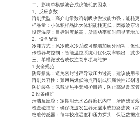
二、影响单模微波合成仪能耗的因素：
1、反应参数
溶剂类型：高介电常数溶剂吸收微波能力强，能耗更
样品量：小体积样品比大体积能耗更低，因微波穿透
设定温度：目标温度越高，所需功率和时间显著增加
2、设备配置
冷却方式：风冷或水冷系统可能增加额外能耗，但现
传感器与控制：智能温控系统可优化功率输出，减少
三、单模微波合成仪注意事项与维护：
1.安全规范
防爆措施：避免密封过严导致压力过高，建议使用带
溶剂兼容性：禁用易燃低沸点溶剂或强腐蚀性试剂进
防护装备：佩戴隔热手套和护目镜，防止高温反应管
2.设备维护
清洁反应腔：定期用无水乙醇擦拭内壁，清除残留溶
检查磁控管：确保微波发生器无漏水或短路迹象（如
校准传感器：每年校准温度和压力探头，保证数据准